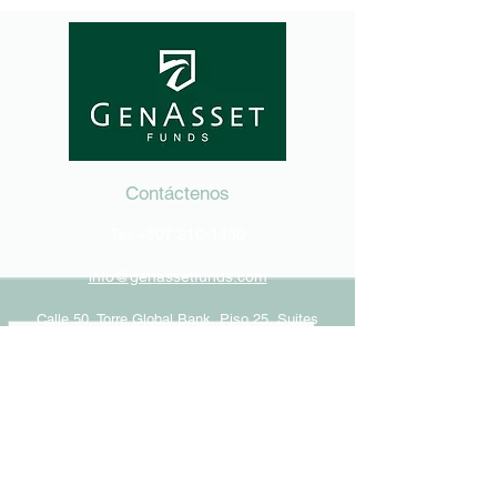
Contáctenos
Tel:
+507 210-1430
info@genassetfunds.com
Calle 50, Torre Global Bank, Piso 25, Suites
2502-03, Panamá, República de Panamá
Conecte con GenAsset
© 2026 GenAsset Funds. Todos los derechos reservados.