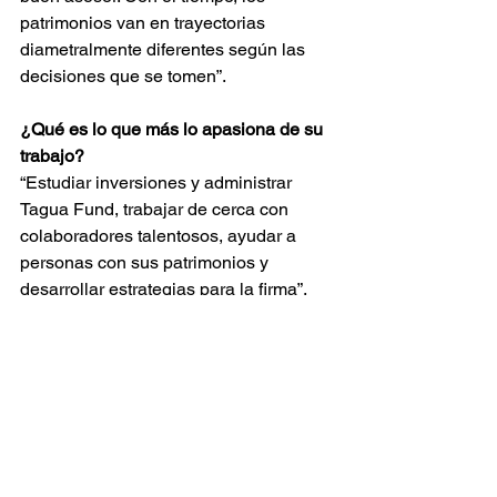
patrimonios van en trayectorias 
diametralmente diferentes según las 
decisiones que se tomen”.
¿Qué es lo que más lo apasiona de su 
trabajo?
“Estudiar inversiones y administrar 
Tagua Fund, trabajar de cerca con 
colaboradores talentosos, ayudar a 
personas con sus patrimonios y 
desarrollar estrategias para la firma”.
JOAQUÍN DE LA GUARDIA
Bachelor of Science en Economía, 
Summa Cum Laude; Boston 
College, EUA.
Bachelor of Science en Ingeniería 
Mecánica; University of Miami, 